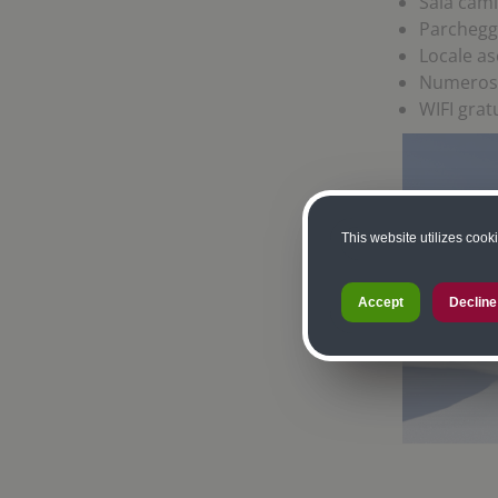
Sala cami
Parchegg
Locale as
Numerosi 
WIFI grat
This website utilizes cook
Accept
Decline