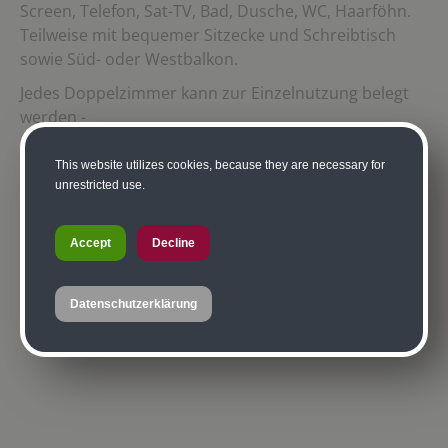
Screen, Telefon, Sat-TV, Bad, Dusche, WC, Haarföhn.
Teilweise mit bequemer Sitzecke und Schreibtisch
sowie Süd- oder Westbalkon.
Jedes Doppelzimmer kann zur Einzelnutzung belegt
werden -
Einzelzimmerzuschlag € 9,-- pro Person und Tag
This website utilizes cookies, because they are necessary for
unrestricted use.
Accept
Decline
Datenschutzerklärung