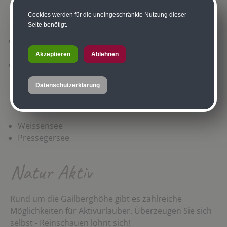
Nähe
Cookies werden für die uneingeschränkte Nutzung dieser
Seite benötigt.
Wasser- und Wellnessoase Aquarena
(Kötschach-
Mauthen)
Akzeptieren
Ablehnen
Erlebnisschwimmbad Oberdrauburg
Datenschutzerklärung
Seen in unserer Nähe
Weissensee
Pressegersee
Natur Aktiv
Rund um die Gailberghöhe gibt es zahlreiche
Möglichkeiten für Aktivurlauber. Überzeugen Sie sich
selbst - Reinschauen lohnt sich!