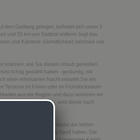
f dem Gailberg gelegen, befindet sich unser 3
ol und 55 km von Südtirol entfernt, liegt das
uren und Kärntner- Gemütlichkeit zeichnen uns
st erahnen, wie Sie diesen Urlaub genießen
izil richtig gewählt haben - geräumig, mit
ch einer erholsamen Nacht erwartet Sie ein
en Terrasse im Freien oder im Frühstücksraum
hkeiten aus der Region und dazu servieren wir
speziellen Wunsch haben, wird dieser nach
 während Sie auf der Terrasse die letzten
chteten Rodelbahn mächtig Spaß haben. Die
serer Stube können Sie am knisternden Kamin