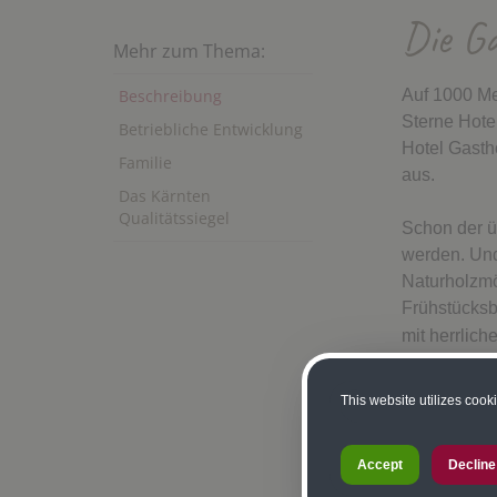
Die Ga
Mehr zum Thema:
Beschreibung
Auf 1000 Me
Sterne Hotel
Betriebliche Entwicklung
Hotel Gasth
Familie
aus.
Das Kärnten
Qualitätssiegel
Schon der ü
werden. Und 
Naturholzmö
Frühstücksb
mit herrlich
gerne ausge
Möglichkeit 
This website utilizes cook
Die Kinder 
Accept
Decline
Sonnenstrah
Trockenstub