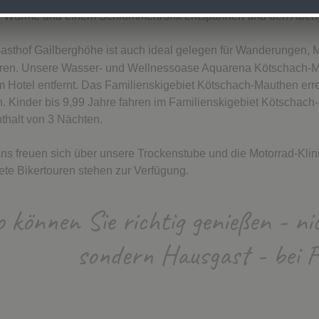
r Wärme und einem Schlummertrunk entspannen und den Abend
asthof Gailberghöhe ist auch ideal gelegen für Wanderungen, M
ren.
Unsere Wasser- und Wellnessoase Aquarena Kötschach-Mau
m Hotel entfernt. Das Familienskigebiet Kötschach-Mauthen err
. Kinder bis 9,99 Jahre fahren im Familienskigebiet Kötschach-
thalt von 3 Nächten.
ns freuen sich über unsere Trockenstube und die Motorrad-Kli
ete Bikertouren stehen zur Verfügung.
 können Sie richtig genießen - ni
sondern Hausgast - bei F