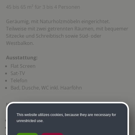
45 bis 65 m² für 3 bis 4 Personen
Geräumig, mit Naturholzmöbeln eingerichtet.
Teilweise mit zwei getrennten Räumen, mit bequemer
Sitzecke und Schreibtisch sowie Süd- oder
Westbalkon.
Ausstattung:
Flat Screen
Sat-TV
Telefon
Bad, Dusche, WC inkl. Haarföhn
Kinderermäßigung im Zimmer der Eltern mit 2
Vollzahlern:
This website utilizes cookies, because they are necessary for
0 bis 3 Jahre - 100%
unrestricted use.
3 bis 6 Jahre (1-2 Nächte) - € 30,00 inkl. Frühstück
3 bis 6 Jahre (ab 3 Nächte) - € 25,00 inkl. Frühstück