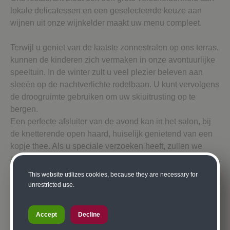
lokale delicatessen en een geselecteerde keuze aan
wijnen uit onze wijnkelder maakt uw menu compleet.
Terwijl u geniet van de laatste zonnestralen op ons terras,
kunnen de kinderen zich vermaken in onze avontuurlijke
speeltuin. In de winter zult u veel plezier beleven aan
sleeën op de nachtverlichte rodelbaan. U kunt vervolgens
de droogruimte gebruiken om uw skiuitrusting op te
bergen.
Een perfecte afsluiter van de avond kan in het salon, bij
de knetterende open haard, huiselijk genietend van een
kopje thee. Als u speciale verzoeken heeft, zullen we
altijd ons best doen om uw wensen te vervullen. U zult
zeker genieten van uw vakantie als gast van de familie
This website utilizes cookies, because they are necessary for
Buzzi.
unrestricted use.
Ons hotel is ook ideaal gelegen voor allerlei
Accept
Decline
buitensporten, zoals wandelen, mountainbiken, joggen,