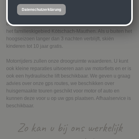
klimmen en motorrijden. Het zwembad en kuuroord
Aquarena Kötschach-Mauthen, met binnen- en
Datenschutzerklärung
buitenzwembaden, ligt op slechts tien minuten rijden van
ons hotel. Met de auto bent u ook binnen tien minuten in
het familieskigebied Kötschach-Mauthen. Als u buiten het
hoogseizoen langer dan 3 nachten verblijft, skiën
kinderen tot 10 jaar gratis.
Motorrijders zullen onze droogruimte waarderen. U kunt
ook kleine reparaties uitvoeren aan uw motorfiets en er is
ook een hydraulische lift beschikbaar. We geven u graag
advies over onze gps routes, we beschikken over
huisgemaakte touren geschikt voor motor of auto en
kunnen deze voor u op uw gps plaatsen. Afhaalservice is
beschikbaar.
Zo kan u bij ons werkelijk