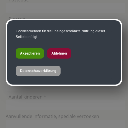
Plaats *
Cookies werden für die uneingeschränkte Nutzung dieser
Seite benötigt.
Aankomstdag *
Akzeptieren
Ablehnen
Vertrekdag *
Datenschutzerklärung
Aantal volwassenen *
Aantal kinderen *
Aanvullende informatie, speciale verzoeken