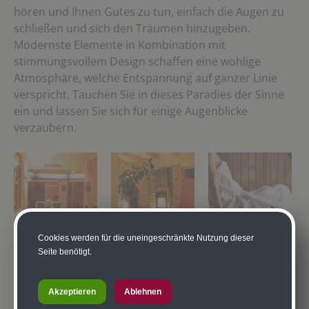
hören und Ihnen Gutes zu tun, einfach die Augen zu
schließen und sich den Träumen hinzugeben.
Modernste Elemente in Kombination mit
stimmungsvollem Design schaffen eine wohlige
Atmosphäre, welche Entspannung auf ganzer Linie
verspricht. Tauchen Sie in dieses Paradies der Sinne
ein und lassen Sie sich für einige Augenblicke
verzaubern.
Cookies werden für die uneingeschränkte Nutzung dieser
Seite benötigt.
Wellness im Überblick
Akzeptieren
Ablehnen