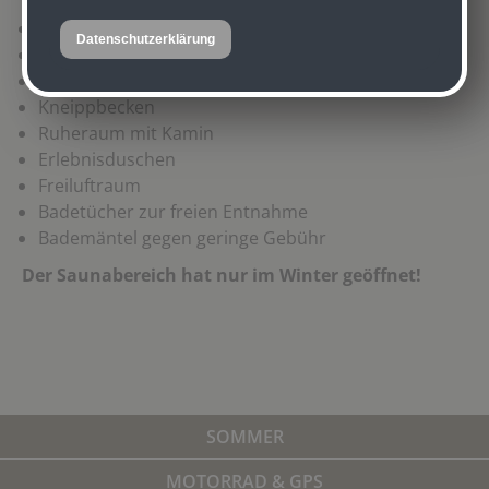
Finnische Sauna
Datenschutzerklärung
Bio-Sauna
Infrarotkabine
Kneippbecken
Ruheraum mit Kamin
Erlebnisduschen
Freiluftraum
Badetücher zur freien Entnahme
Bademäntel gegen geringe Gebühr
Der Saunabereich hat nur im Winter geöffnet!
SOMMER
MOTORRAD & GPS