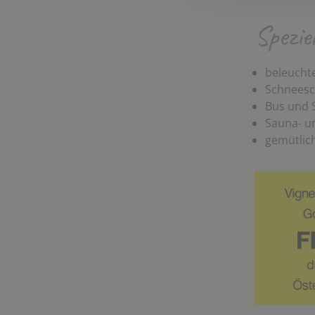
Spezie
beleucht
Schneesc
Bus und 
Sauna- u
gemütlic